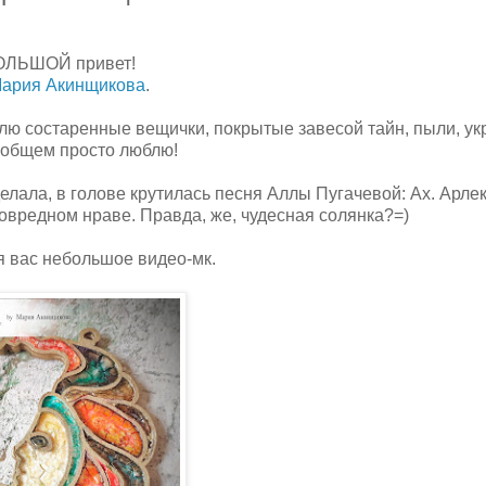
ОЛЬШОЙ привет!
ария Акинщикова
.
блю состаренные вещички, покрытые завесой тайн, пыли, у
в общем просто люблю!
делала, в голове крутилась песня Аллы Пугачевой: Ах. Арле
овредном нраве. Правда, же, чудесная солянка?=)
ля вас небольшое видео-мк.