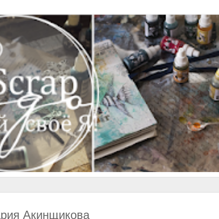
ария Акинщикова