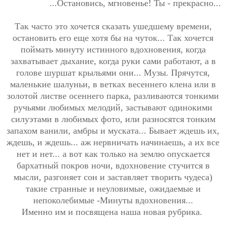
...Остановись, мгновенье! Ты - прекрасно...
Так часто это хочется сказать ушедшему времени,
остановить его еще хотя бы на чуток... Так хочется
поймать минуту истинного вдохновения, когда
захватывает дыхание, когда руки сами работают, а в
голове шуршат крыльями они... Музы. Прячутся,
маленькие шалуньи, в ветках весеннего клена или в
золотой листве осеннего парка, разливаются тонкими
ручьями любимых мелодий, застывают одинокими
силуэтами в любимых фото, или разносятся тонким
запахом ванили, амбры и муската... Бывает ждешь их,
ждешь, и ждешь... аж нервничать начинаешь, а их все
нет и нет... а вот как только на землю опускается
бархатный покров ночи, вдохновение стучится в
мысли, разгоняет сон и заставляет творить чудеса)
такие странные и неуловимые, ожидаемые и
непоколебимые -Минуты вдохновения...
Именно им и посвящена наша новая рубрика.