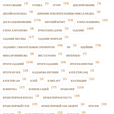
(3)
(1)
(10)
(3)
ГОЛОСОВАНИЕ
ГОТИКА
ГРУНТ
ДЕКОРИРОВАНИЕ
(4)
(6)
ДИЗАЙН-КОМАНДА
ДНЕВНИК ПОКОРИТЕЛЬНИЦЫ МИКСД-МЕДИА
(170)
(13)
(19)
ДОСКА ВДОХНОВЕНИЯ
ЕВГЕНИЙ КРАФТ
ЕЛЕНА МАШКИНА
(8)
(5)
(249)
ЕЛЕНА ХАРЛАМОВА
ЕРМОЛАЕВА ДАРЬЯ
ЗАДАНИЕ
(17)
(1)
ЗАДАНИЕ МЕСЯЦА
ЗАДАНИЕ ФЕВРАЛЯ
(90)
(3)
(70)
ЗАДАНИЯ С ОБЯЗАТЕЛЬНЫМ ЭЛЕМЕНТОМ
ЗМ
ИДЕЙНИК
(8)
(1)
(7)
ИННА БРОННИКОВА
ИНСТАГРАММ
ИНТЕРВЬЮ
(136)
(24)
(6)
ИТОГИ ЗАДАНИЙ
ИТОГИ ЗАДАНИЯ
ИТОГИ КОНФЕТКИ
(20)
(5)
(5)
ИТОГИ МУЗЕЯ
КАДАНОВА ЕВГЕНИЯ
КАТЯ [TERI LIN]
(2)
(2)
(1)
(11)
КАТЯ TERI LIN
КЛЕЙ
КЛИП-АРТ
КОЛЛЕКЦИЯ
(17)
(77)
(116)
КОНФЕТКА
КОПИЛКА ИДЕЙ
КРАКЕЛЮР
(2)
(14)
КРАКЕЛЮРНАЯ КРАСКА
КРАКЕЛЮРНАЯ ПАСТА
(25)
(6)
(33)
КРАКЕЛЮРНЫЙ ГЕЛЬ
КРАКЕЛЮРНЫЙ ЛАК-АКЦЕНТ
КРАСКИ
(5)
(12)
(9)