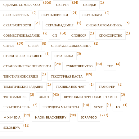
(206)
(24)
(1)
СДЕЛАНО СО SCRAPEGO
СКЕТЧИ
СКИДКИ
(2)
(21)
(2)
СКРАП-ВСТРЕЧА
СКРАП-НОВИНКИ
СКРАП-ПАТИ
(23)
(1)
(5)
СКРАП-ХИТРОСТИ
СКРАПАКАДЕМИЯ
СНЕЖНАЯ РОМАНТИКА
(9)
(34)
(1)
(1)
СОВМЕСТНОЕ ЗАДАНИЕ
СП
СПОНСОР
СПОНСОРСТВО
(59)
(8)
(1)
СПРЕИ
СПРЕЙ
СПРЕЙ ДЛЯ ЭМБОССИНГА
(1)
(5)
СТИЛИ В СКРАПБУКИНГЕ
СТРАНИЧКА
(28)
(23)
(4)
СТРАНИЧНЫЕ ЭКСПЕРИМЕНТЫ
СУББОТНЕЕ УТРО
ТЕГ
(1)
(89)
ТЕКСТИЛЬНОЕ СЕРДЦЕ
ТЕКСТУРНАЯ ПАСТА
(1)
(1)
(2)
ТЕМАТИЧЕСКИЕ ЗАДАНИЕ
ТЕХНИКА RESINART
ТРАНСФЕР
(3)
(43)
(2)
ФОТОЗАДАНИЕ
ХОЛСТ
ЦИФРОВЫЕ ОТРИСОВКИ. ШТАМПЫ
(5)
(14)
(1)
(1)
ШКАРПЕТ АЛЕНА
ШКЛУДОВА МАРГАРИТА
GESSO
LO
(12)
(20)
(277)
MIX-MEDIA
NADIN BLACKBERRY
SCRAPEGO
(12)
SOLOMEYA