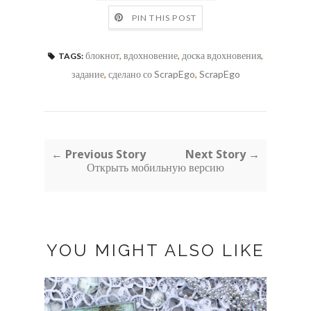
PIN THIS POST
блокнот
,
вдохновение
,
доска вдохновения
,
TAGS:
задание
,
сделано со ScrapEgo
,
ScrapEgo
← Previous Story
Next Story →
Открыть мобильную версию
YOU MIGHT ALSO LIKE