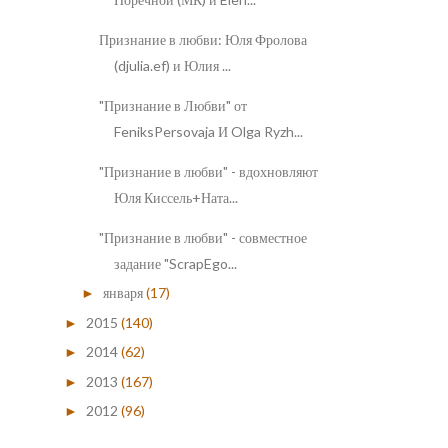
Признание в любви: Юля Фролова
(djulia.ef) и Юлия ...
"Признание в Любви" от
FeniksPersovaja И Olga Ryzh...
"Признание в любви" - вдохновляют
Юля Киссель+Ната...
"Признание в любви" - совместное
задание "ScrapEgo...
января
(17)
►
2015
(140)
►
2014
(62)
►
2013
(167)
►
2012
(96)
►