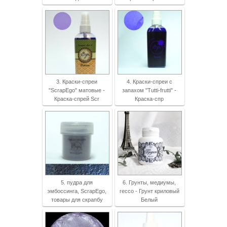
3. Краски-спреи
4. Краски-спреи с
"ScrapEgo" матовые -
запахом "Tutti-frutti" -
Краска-спрей Scr
Краска-спр
5. пудра для
6. Грунты, медиумы,
эмбоссинга, ScrapEgo,
гессо - Грунт криловый
товары для скрапбу
Белый