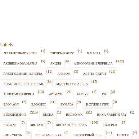
Labels
(1)
(1)
(1)
"ГРАФИТОВАЯ" СЕРИЯ
"ПРОРЫВ 2019"
8 МАРТА
(9)
(4)
(172)
АКИНЩИКОВА МАРИЯ
АКЦИЯ
АЛКОГОЛЬНЫЕ ЧЕРНИЛА
(16)
(3)
(82)
АЛКОГОЛЬНЫЕ ЧЕРНИЛА.
АЛЬБОМ
АЛЬТЕР-СКРАП
(8)
(10)
АНАСТАСИЯ ЛЮБАРСКАЯ
АНДРЕЯНОВА АЛЕНА
(13)
(21)
(3)
(3)
АНИСИМОВА ИРИНА
АРТ-БУК
АРТБУК
АТС
(5)
(61)
(9)
(3)
БЛОГ-ХОП
БЛОКНОТ
БУМАГА
В СТИЛЕ РЕТРО
(216)
(1)
(21)
(3)
ВДОХНОВЕНИЕ
ВЕСНА
ВИДЕО-МК
ВИКА RABBIT GRAY
(7)
(7)
(104)
(17)
ВИКА-V.S
ВИНТАЖ
ВИНТАЖНАЯ ПАСТА
ГАЛЕРЕЯ
(3)
(2)
(11)
(2)
ГДЕ КУПИТЬ
ГЕЛЬ-ХАМЕЛЕОН
ГЛИТТЕРНЫЙ ГЕЛЬ
ГЛОССИ