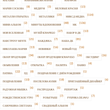
МАГАЗИН
МАНАННИКОВА МАРИЯ
МАРАФОН
(8)
(5)
(15)
МАРИЯ СОСКОВА
МЕДИУМ
МЕЛОВЫЕ КРАСКИ
(1)
(35)
(114)
МЕТАЛЛИ ОТКРЫТКА
МЕТАЛЛИКИ
МИКСД-МЕДИА
(2)
(48)
(136)
МИНИ-АЛЬБОМ
МИНУТЫ ВДОХНОВЕНИЯ
МК
(4)
(27)
(13)
МОЯ ВСЕЛЕННАЯ
МУЗЕЙ SCRAPEGO
НАБОР В ДК
(21)
(7)
(81)
НАВСТРЕЧУ МЕЧТЕ
НАЖДАЧКА
НАША ДК
(13)
(16)
(16)
НИКОЛАЕВА МАРИЯ
НОВИНКИ
НОВЫЙ ГОД
(34)
(26)
(26)
ОБЗОР ПРОДУКЦИИ
ОБЗОР ПРОДУКЦИИ SCRAP EGO
ОБСУДИМ?
(13)
(41)
(2)
(4)
ОБЪЯВЛЕНИЯ
ОТКРЫТКА
ПАЛИТРА
ПАННО
(22)
(8)
(1)
ПАТИНА
ПД
ПОЗДРАВЛЕНИЕ С ДНЁМ РОЖДЕНИЯ
(10)
(18)
(6)
ПОЗДРАВЛЕНИЯ
ПОСПЕЛОВА ЮЛИЯ
ПРИГЛАШЁННЫЙ ДИЗАЙНЕР
(6)
(1)
(1)
РАДУЖНАЯ МЫШКА
РАСПРОДАЖА
РЕПОРТАЖ
(4)
(7)
(7)
РОЖДЕСТВЕНСКОЕ УТРО
РОЗЫГРЫШ
РУБРИКА DEJAVU
(6)
(1)
САНОЧКИНА СВЕТЛАНА
СВАДЕБНЫЙ АЛЬБОМ